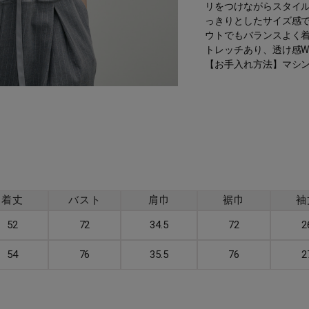
リをつけながらスタイ
っきりとしたサイズ感
ウトでもバランスよく
トレッチあり、透け感W
【お手入れ方法】マシ
着丈
バスト
肩巾
裾巾
袖
52
72
34.5
72
2
54
76
35.5
76
2