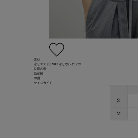
素材
ポリエステル98% ポリウレタン2%
洗濯表示
原産国
中国
サイズガイド
S
M