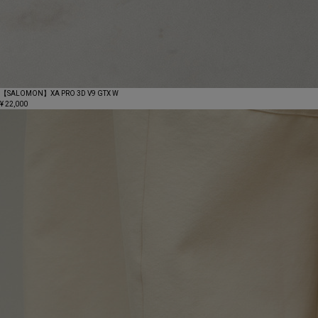
【SALOMON】XA PRO 3D V9 GTX W
¥ 22,000