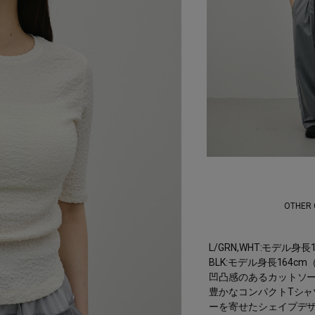
OTHER
L/GRN,WHT:モデル身
BLK:モデル身長164c
凹凸感のあるカットソ
豊かなコンパクトTシャ
ーを寄せたシェイプデ