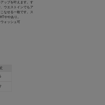
ルアップを叶えます。す
で、ウエストインでもア
着こなせる一枚です。ス
HTややあり。
ンウォッシュ可
丈
6
7