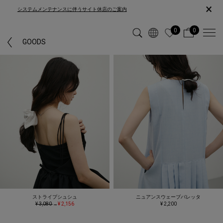
×
システムメンテナンスに伴うサイト休店のご案内
0
0
GOODS
ストライプシュシュ
ニュアンスウェーブバレッタ
¥ 3,080
→
¥ 2,156
¥ 2,200