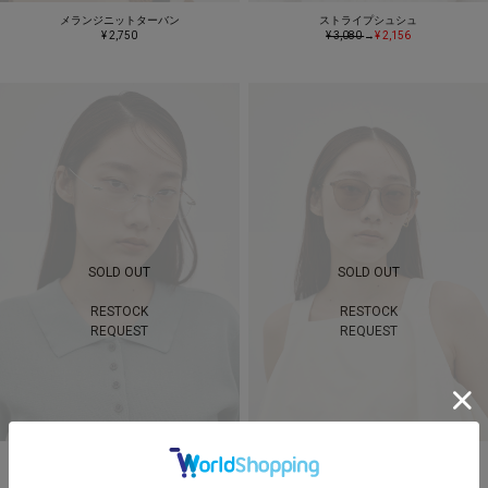
メランジニットターバン
ストライプシュシュ
¥ 2,750
¥ 3,080
→
¥ 2,156
SOLD OUT
SOLD OUT
RESTOCK
RESTOCK
REQUEST
REQUEST
【noeyedia】リムレススクエアアイウエア
【noeyedia】セルフレームアイウエア
¥ 6,380
¥ 5,280