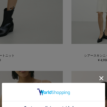
ートニット
シアースキンニ
0
¥ 4,95