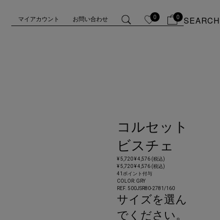
0
0
SEARCH
マイアカウント
お問い合わせ
コルセット
ビスチェ
¥ 5,720
¥ 4,576 (税込)
¥ 5,720
¥ 4,576 (税込)
41ポイント付与
COLOR:
GRY
REF. 500JSR80-2781/
160
サイズを選ん
でください。