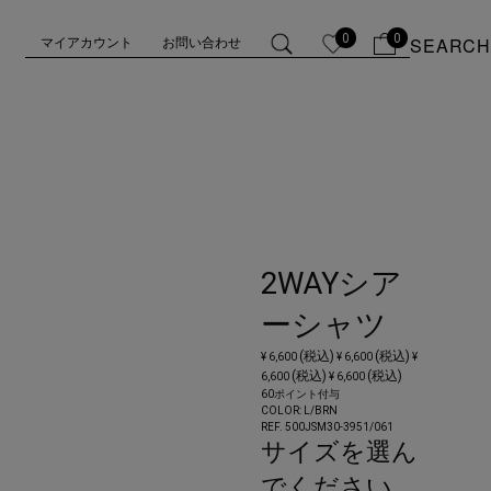
0
0
SEARCH
マイアカウント
お問い合わせ
2WAYシア
ーシャツ
(税込)
(税込)
¥ 6,600
¥ 6,600
¥
(税込)
(税込)
6,600
¥ 6,600
60ポイント付与
COLOR:
L/BRN
REF. 500JSM30-3951/
061
サイズを選ん
でください。