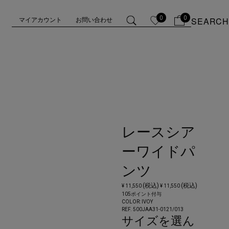
0
0
SEARCH
マイアカウント
お問い合わせ
レースシア
ーワイドパ
ンツ
(税込)
(税込)
¥ 11,550
¥ 11,550
105ポイント付与
COLOR:
IVOY
REF. 500JAA31-0121/
013
サイズを選ん