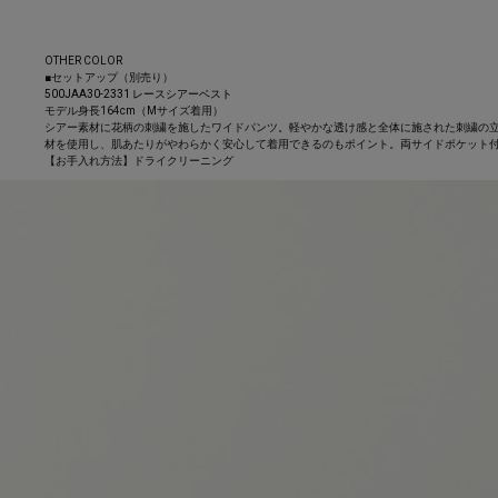
OTHER COLOR
■セットアップ（別売り）
500JAA30-2331 レースシアーベスト
モデル身長164cm（Mサイズ着用）
シアー素材に花柄の刺繍を施したワイドパンツ。軽やかな透け感と全体に施された刺繍の
材を使用し、肌あたりがやわらかく安心して着用できるのもポイント。両サイドポケット付
【お手入れ方法】ドライクリーニング