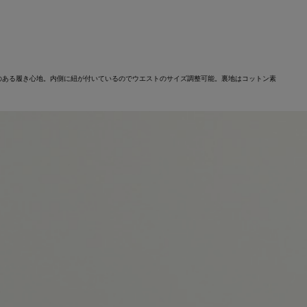
のある履き心地。内側に紐が付いているのでウエストのサイズ調整可能。裏地はコットン素