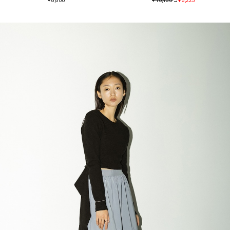
¥ 8,800
¥ 10,450
→
¥ 5,225