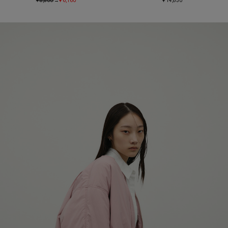
¥ 8,800
→
¥ 6,160
¥ 14,850