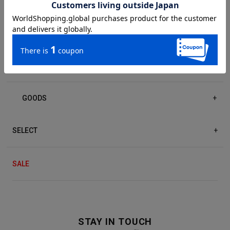
DRESS/ONE-PIECE
+
ACCESSORIES
+
GOODS
+
SELECT
+
SALE
STAY IN TOUCH