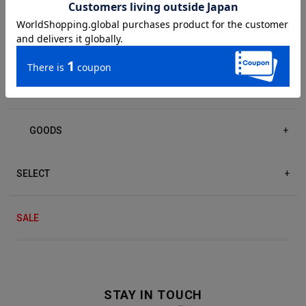
DRESS/ONE-PIECE
+
ACCESSORIES
+
GOODS
+
SELECT
+
SALE
STAY IN TOUCH