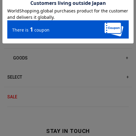
DRESS/ONE-PIECE
+
ACCESSORIES
+
GOODS
+
SELECT
+
SALE
STAY IN TOUCH