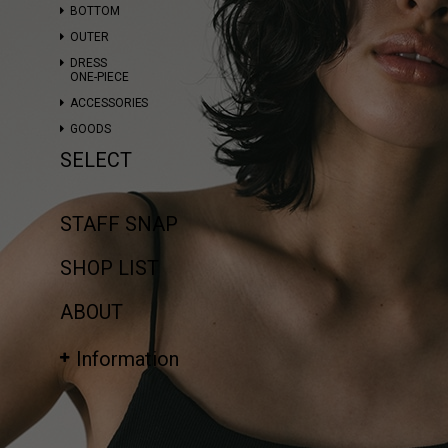
BOTTOM
OUTER
DRESS
ONE-PIECE
ACCESSORIES
GOODS
SELECT
STAFF SNAP
SHOP LIST
ABOUT
Information