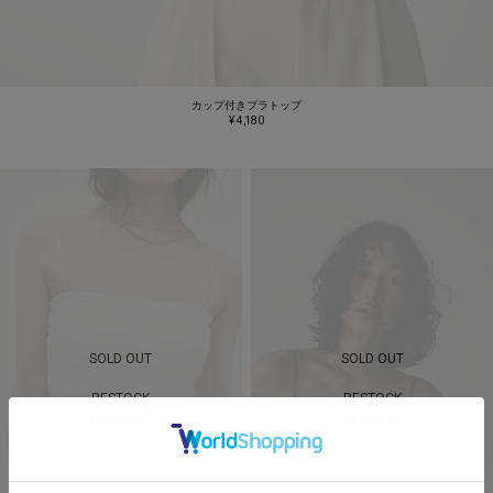
カップ付きブラトップ
¥ 4,180
SOLD OUT
SOLD OUT
RESTOCK
RESTOCK
REQUEST
REQUEST