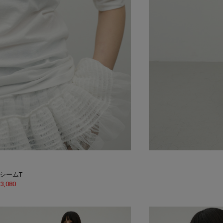
シームT
 3,080