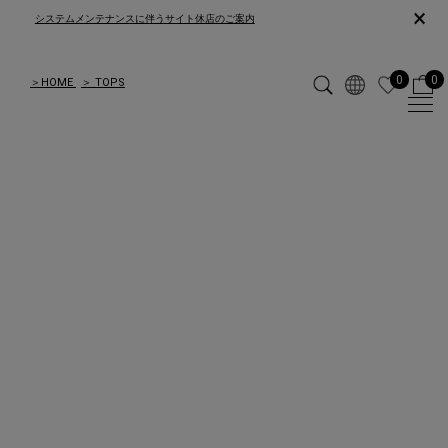
×
システムメンテナンスに伴うサイト休店のご案内
0
0
＞
HOME
＞
TOPS