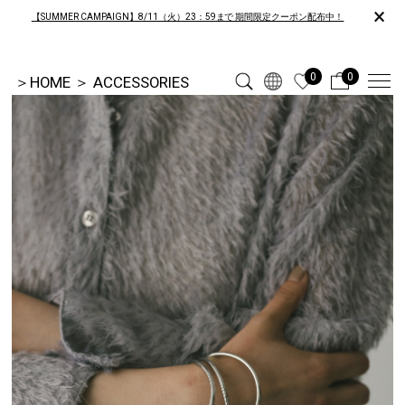
×
【SUMMER CAMPAIGN】8/11（火）23：59まで 期間限定クーポン配布中！
0
0
＞
HOME
＞
ACCESSORIES