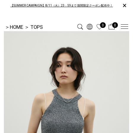
×
【SUMMER CAMPAIGN】8/11（火）23：59まで 期間限定クーポン配布中！
0
0
＞
HOME
＞
TOPS