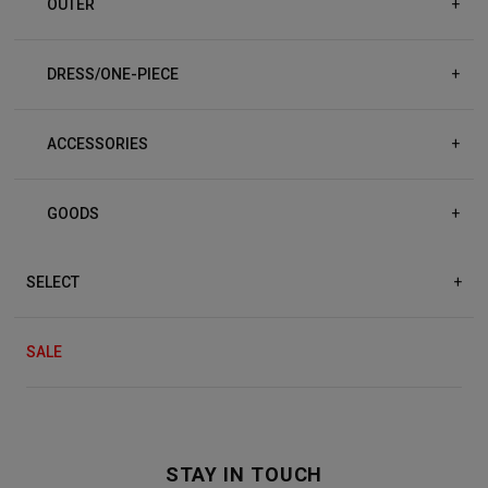
OUTER
+
DRESS/ONE-PIECE
+
ACCESSORIES
+
GOODS
+
SELECT
+
SALE
STAY IN TOUCH