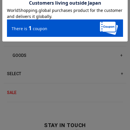
DRESS/ONE-PIECE
+
ACCESSORIES
+
GOODS
+
SELECT
+
SALE
STAY IN TOUCH