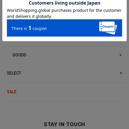
DRESS/ONE-PIECE
+
ACCESSORIES
+
GOODS
+
SELECT
+
SALE
STAY IN TOUCH