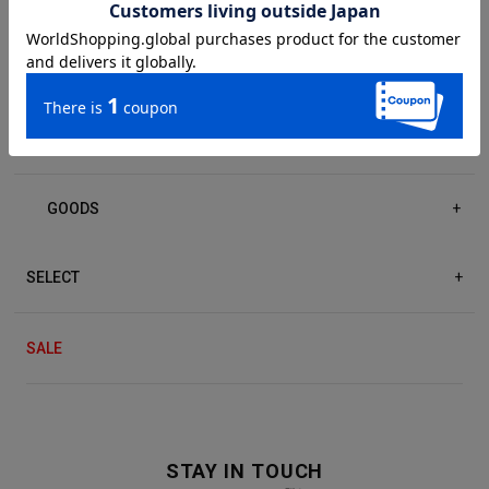
DRESS/ONE-PIECE
+
ACCESSORIES
+
GOODS
+
SELECT
+
SALE
STAY IN TOUCH