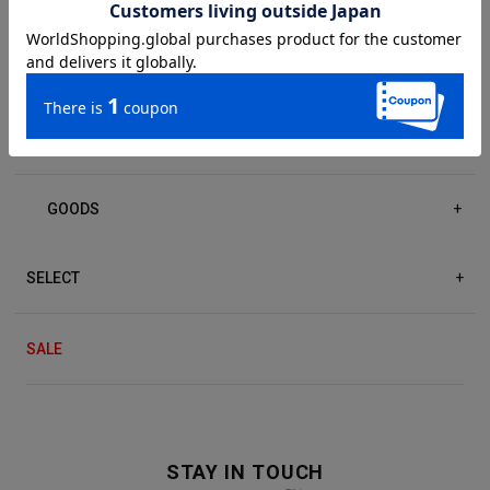
DRESS/ONE-PIECE
+
ACCESSORIES
+
GOODS
+
SELECT
+
SALE
STAY IN TOUCH