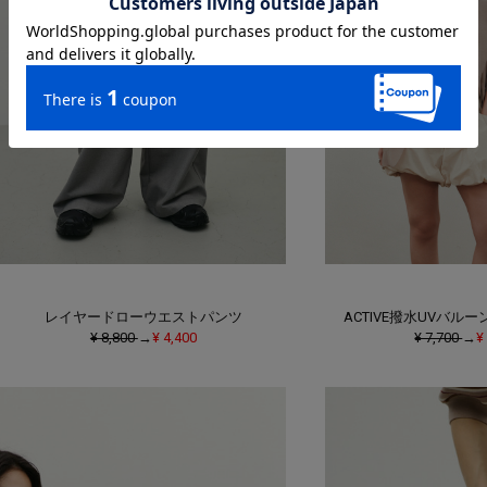
レイヤードローウエストパンツ
ACTIVE撥水UVバル
¥ 8,800
→
¥ 4,400
¥ 7,700
→
¥