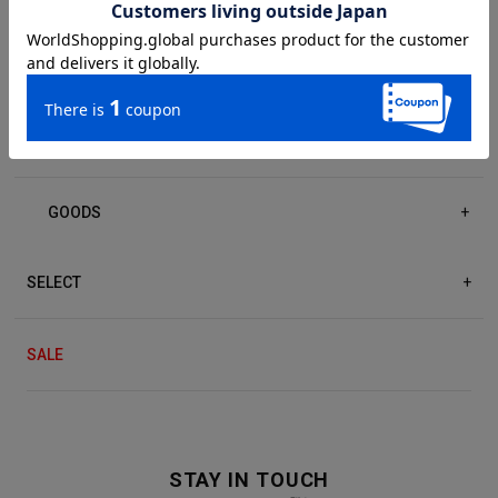
DRESS/ONE-PIECE
+
ACCESSORIES
+
GOODS
+
SELECT
+
SALE
STAY IN TOUCH