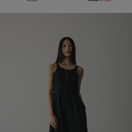
¥ 8,250
¥ 4,400
→
¥ 3,080