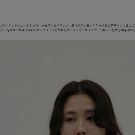
インがポイントのニットトップ。一枚でスタイリングに奥行きが出るレイヤード見えデザインに仕上
コルテを綺麗に見せる深めのネックラインと華奢なストラップデザインで、ヘルシーな抜け感を演出