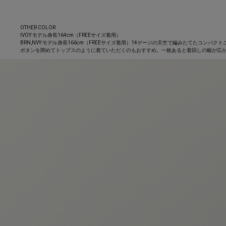
OTHER COLOR
IVOY:モデル身長164cm（FREEサイズ着用）
BRN,NVY:モデル身長166cm（FREEサイズ着用）14ゲージの天竺で編みたてた
ボタンを閉めてトップスのように着ていただくのもおすすめ。一枚あると着回しの幅が広