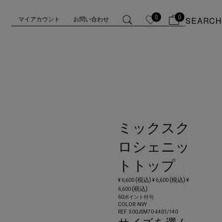
0
0
SEARCH
マイアカウント
お問い合わせ
ミックスク
ロシェニッ
トトップ
(税込)
(税込)
¥ 6,600
¥ 6,600
¥
(税込)
6,600
60ポイント付与
COLOR:
NVY
REF. 500JSM70-4401/
140