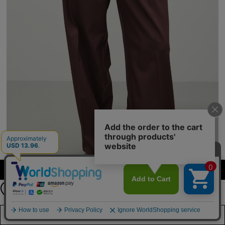
【期間限定】
カラーを選択する（フリーサイズ）
新規会員登録キャンペーン開催！
8月31日（月）23：59まで
バックタックワイドパンツ
¥ 9,350
詳しくは
こちら
店舗在庫を見る