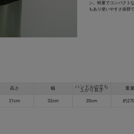
ン。軽量でコンパクト
もあり使いやすさ抜群
ハンドルの立ち
高さ
幅
重
上がり長さ
21cm
32cm
20cm
約27