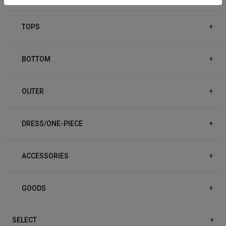
TOPS
+
BOTTOM
+
OUTER
+
DRESS/ONE-PIECE
+
ACCESSORIES
+
GOODS
+
SELECT
+