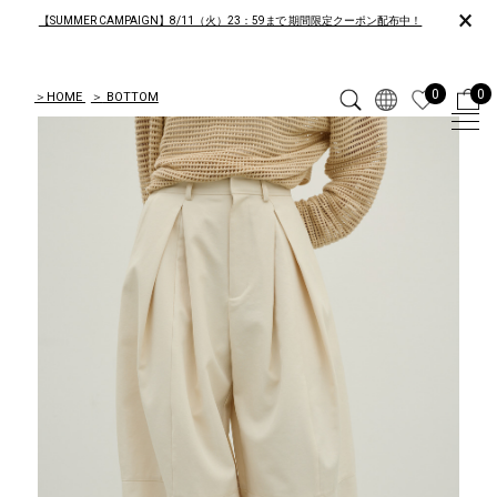
×
【SUMMER CAMPAIGN】8/11（火）23：59まで 期間限定クーポン配布中！
0
0
＞
HOME
＞
BOTTOM