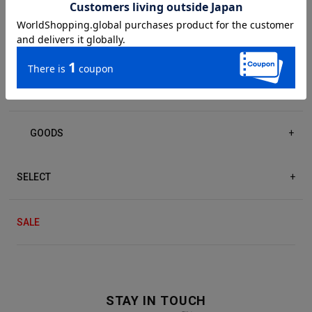
DRESS/ONE-PIECE
+
ACCESSORIES
+
GOODS
+
SELECT
+
SALE
STAY IN TOUCH