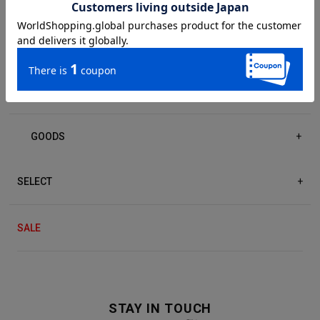
DRESS/ONE-PIECE
+
ACCESSORIES
+
GOODS
+
SELECT
+
SALE
STAY IN TOUCH