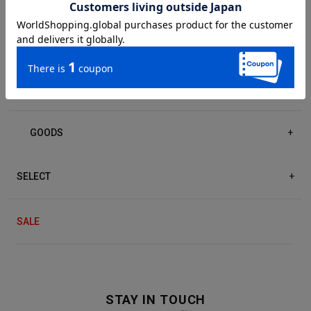
DRESS/ONE-PIECE
+
ACCESSORIES
+
GOODS
+
SELECT
+
SALE
STAY IN TOUCH