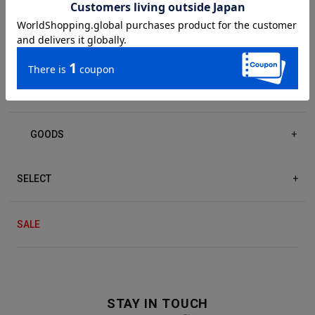
DRESS/ONE-PIECE
+
ACCESSORIES
+
GOODS
+
SELECT
+
SALE
STAY IN TOUCH