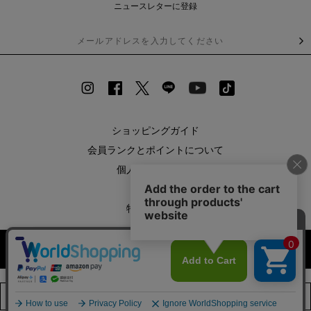
ニュースレターに登録
ショッピングガイド
会員ランクとポイントについて
個人情報保護方針
利用規約
特定商取引法
お問い合わせ
【期間限定】
企業情報
カラー・サイズを選択する
新規会員登録キャンペーン開催！
SHOPLIST
8月31日（月）23：59まで
RECRUIT
店舗在庫を見る
詳しくは
こちら