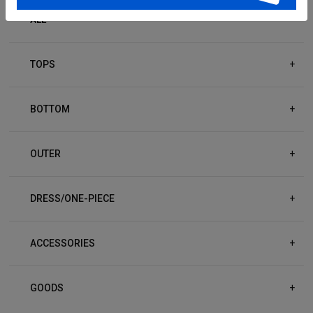
ALL
TOPS
+
BOTTOM
+
OUTER
+
DRESS/ONE-PIECE
+
ACCESSORIES
+
GOODS
+