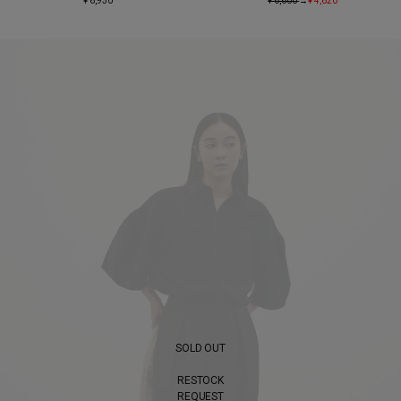
¥ 6,930
¥ 6,600
→
¥ 4,620
SOLD OUT
RESTOCK
REQUEST