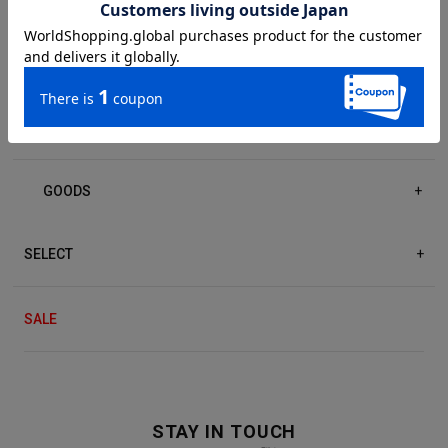
DRESS/ONE-PIECE
+
ACCESSORIES
+
GOODS
+
SELECT
+
SALE
STAY IN TOUCH