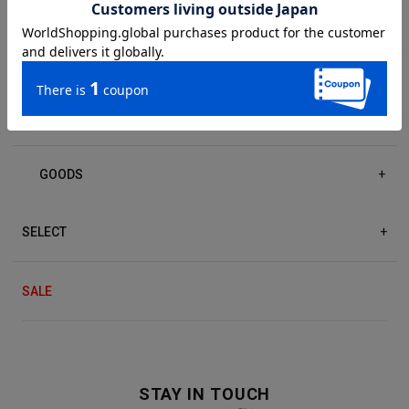
DRESS/ONE-PIECE
+
ACCESSORIES
+
GOODS
+
SELECT
+
SALE
STAY IN TOUCH