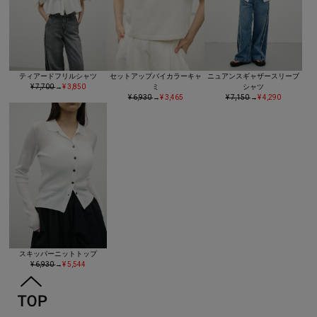
ティアードフリルシャツ
セットアップバイカラーキャ
ニュアンスギャザースリーブ
¥ 7,700
→
¥ 3,850
ミ
シャツ
¥ 6,930
→
¥ 3,465
¥ 7,150
→
¥ 4,290
スキッパーニットトップ
¥ 6,930
→
¥ 5,544