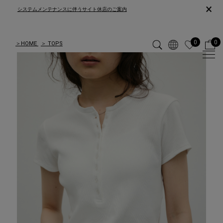
×
システムメンテナンスに伴うサイト休店のご案内
0
0
＞
HOME
＞
TOPS