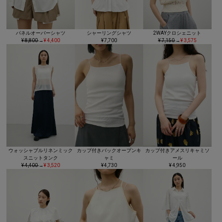
パネルオーバーシャツ
シャーリングシャツ
2WAYクロシェニット
¥ 8,800
→
¥ 4,400
¥ 7,700
¥ 7,150
→
¥ 3,575
ウォッシャブルリネンミック
カップ付きバックオープンキ
カップ付きアメスリキャミソ
スニットタンク
ャミ
ール
¥ 4,400
→
¥ 3,520
¥ 4,730
¥ 4,950