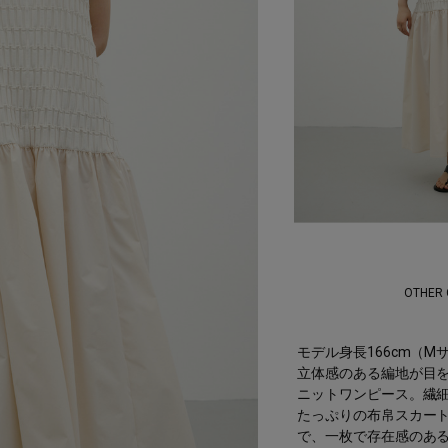
OTHER
モデル身長166cm（M
立体感のある編地が目
ニットワンピース。繊
たっぷりの布帛スカー
で、一枚で存在感のあ