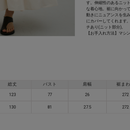
す。伸縮性のあるニッ
な着心地。裾に向かっ
動きにニュアンスを生
にカバーしてくれます
チあり(ニット部分)。
【お手入れ方法】マシ
総丈
バスト
肩幅
裾ま
123
77
26
272
130
81
27.5
272