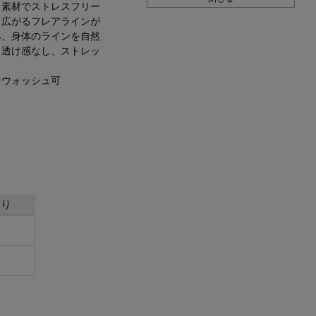
ト素材でストレスフリー
て広がるフレアラインが
み、身体のラインを自然
。透け感なし、ストレッ
ンウォッシュ可
わり