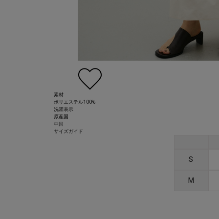
素材
ポリエステル100%
洗濯表示
原産国
中国
サイズガイド
S
M