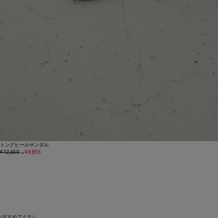
トングヒールサンダル
¥ 12,650
→
¥ 8,855
おすすめアイテム