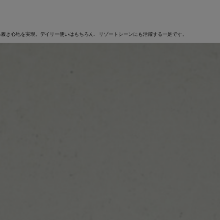
る履き心地を実現。デイリー使いはもちろん、リゾートシーンにも活躍する一足です。