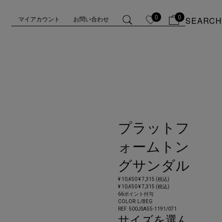
0
0
SEARCH
マイアカウント
お問い合わせ
プラットフ
ォームトン
グサンダル
¥ 10,450
¥ 7,315 (税込)
¥ 10,450
¥ 7,315 (税込)
66ポイント付与
COLOR:
L/BEG
REF. 500JSA55-1191/
071
サイズを選ん