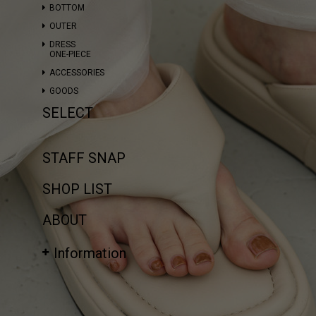
BOTTOM
OUTER
DRESS
ONE-PIECE
ACCESSORIES
GOODS
SELECT
STAFF SNAP
SHOP LIST
ABOUT
Information