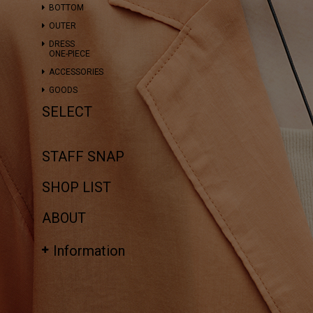
BOTTOM
OUTER
DRESS
ONE-PIECE
ACCESSORIES
GOODS
SELECT
STAFF SNAP
SHOP LIST
ABOUT
Information