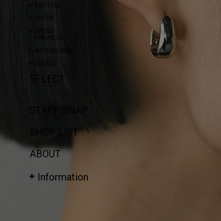
BOTTOM
OUTER
DRESS
ONE-PIECE
ACCESSORIES
GOODS
SELECT
STAFF SNAP
SHOP LIST
ABOUT
Information