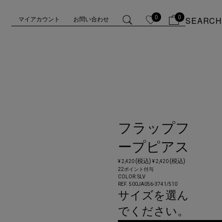
0
0
SEARCH
マイアカウント
お問い合わせ
フラップフ
ープピアス
(税込)
(税込)
¥ 2,420
¥ 2,420
22ポイント付与
COLOR:
SLV
REF. 500JA056-3741/
510
サイズを選ん
でください。