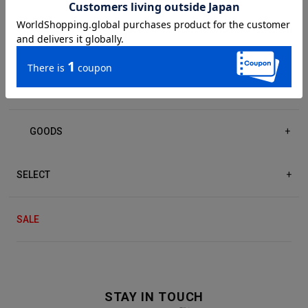
DRESS/ONE-PIECE
+
ACCESSORIES
+
GOODS
+
SELECT
+
SALE
STAY IN TOUCH