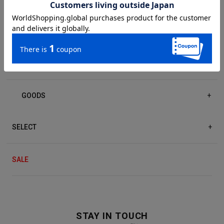
DRESS/ONE-PIECE
+
ACCESSORIES
+
GOODS
+
SELECT
+
SALE
STAY IN TOUCH