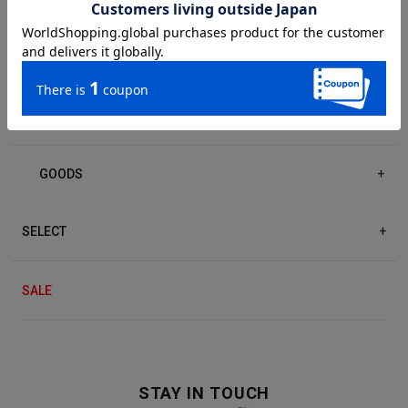
DRESS/ONE-PIECE
+
ACCESSORIES
+
GOODS
+
SELECT
+
SALE
STAY IN TOUCH