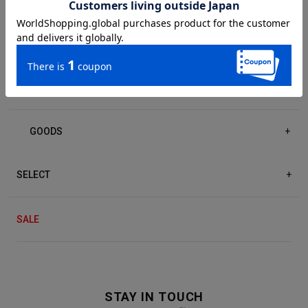
DRESS/ONE-PIECE
+
ACCESSORIES
+
GOODS
+
SELECT
+
SALE
STAY IN TOUCH