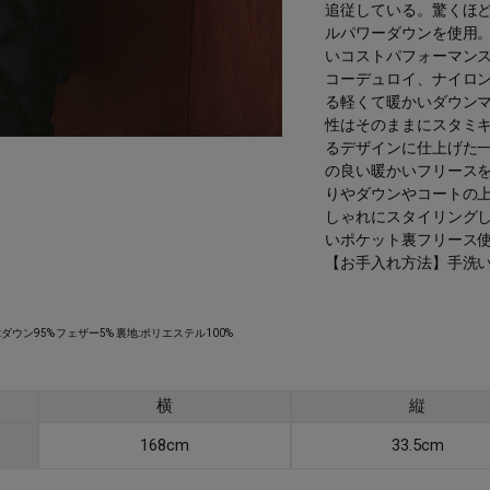
追従している。驚くほど
ルパワーダウンを使用
いコストパフォーマン
コーデュロイ、ナイロ
る軽くて暖かいダウンマ
性はそのままにスタミ
るデザインに仕上げた
の良い暖かいフリース
りやダウンやコートの
しゃれにスタイリング
いポケット裏フリース
【お手入れ方法】手洗
:ダウン95% フェザー5% 裏地:ポリエステル100%
横
縦
168cm
33.5cm