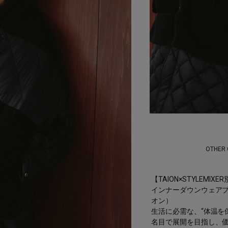
OTHER
【TAION×STYLEMIXE
インナーダウンウェアブラ
オン）
生活に必需な、“体温を
名目で展開を目指し、価