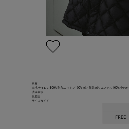
素材
表地:ナイロン100% 別布:コットン100% ボア部分:ポリエステル100% 中わた
洗濯表示
原産国
サイズガイド
FREE