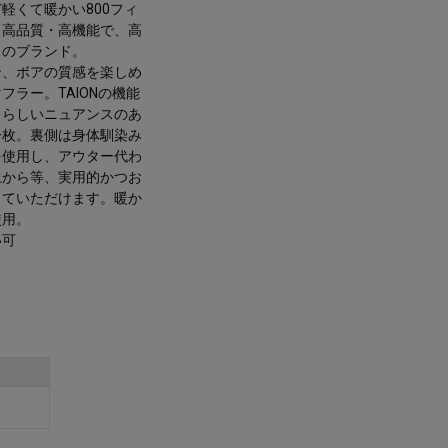
軽くて暖かい800フィ
。高品質・高機能で、高
スのブランド。
ン、ボアの質感を楽しめ
フラー。TAIONの機能
キらしいニュアンスのあ
一枚。裏側は身体馴染み
を使用し、アウター代わ
上から等、実用的かつお
していただけます。暖か
使用。
い可